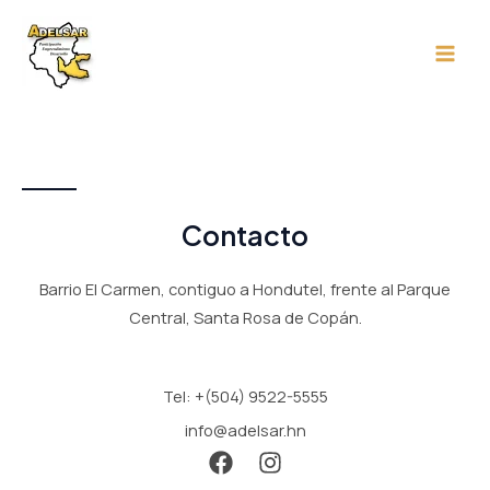
Ir
Main
al
Men
contenido
Contacto
Barrio El Carmen, contiguo a Hondutel, frente al Parque
Central, Santa Rosa de Copán.
Tel: +(504) 9522-5555
info@adelsar.hn
F
I
a
n